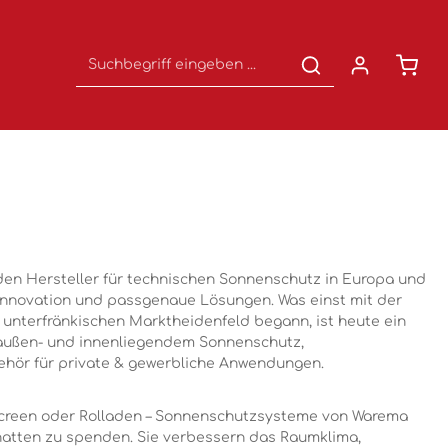
Waren
den Hersteller für technischen Sonnenschutz in Europa und
t, Innovation und passgenaue Lösungen. Was einst mit der
 unterfränkischen Marktheidenfeld begann, ist heute ein
außen- und innenliegendem Sonnenschutz,
hör für private & gewerbliche Anwendungen.
-Screen oder Rolladen – Sonnenschutzsysteme von Warema
chatten zu spenden. Sie verbessern das Raumklima,