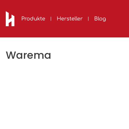
m Hauptinhalt springen
Zur Suche springen
Zur Hauptnavigation springen
Produkte
Hersteller
Blog
Warema