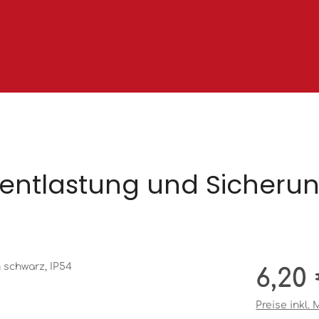
ugentlastung und Sicheru
Regulärer Pr
6,20
Preise inkl.