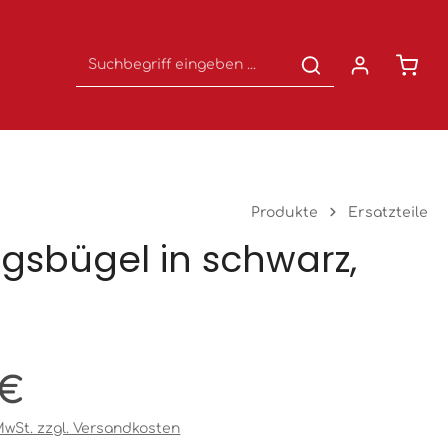
Waren
Produkte
Ersatzteile
ngsbügel in schwarz,
eis:
 €
 MwSt. zzgl. Versandkosten