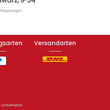
hwarz, IP54
K-Kupplungen.
gsarten
Versandarten
 vorbehalten.