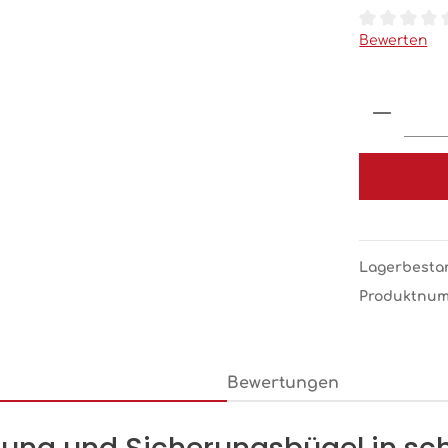
Durchschnit
Bewerten
Produk
Lagerbesta
Produktnu
Bewertungen