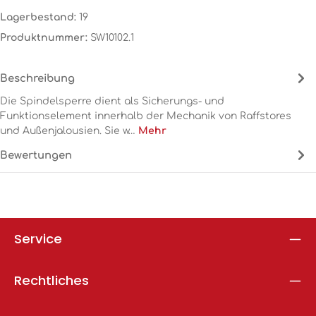
Lagerbestand:
19
Produktnummer:
SW10102.1
Beschreibung
Die Spindelsperre dient als Sicherungs- und
Funktionselement innerhalb der Mechanik von Raffstores
und Außenjalousien. Sie w…
Mehr
Bewertungen
Service
Rechtliches