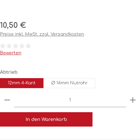
Regulärer Preis:
10,50 €
Preise inkl. MwSt. zzgl. Versandkosten
Durchschnittliche Bewertung von 0 von 5 Sternen
Bewerten
auswählen
Abtrieb
12mm 4-Kant
Ø 14mm Nutrohr
Produkt Anzahl: Gib den gewünschten Wert ein o
In den Warenkorb