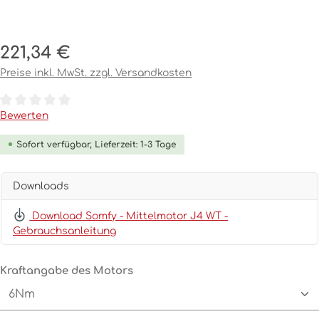
Regulärer Preis:
221,34 €
Preise inkl. MwSt. zzgl. Versandkosten
Durchschnittliche Bewertung von 0 von 5 Sternen
Bewerten
Sofort verfügbar, Lieferzeit: 1-3 Tage
Downloads
Download Somfy - Mittelmotor J4 WT -
Gebrauchsanleitung
auswählen
Kraftangabe des Motors