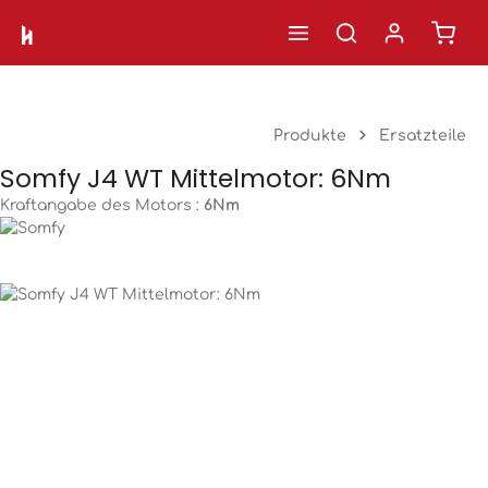
Ware
Zum Hauptinhalt springen
Produkte
Ersatzteile
Somfy J4 WT Mittelmotor: 6Nm
Kraftangabe des Motors :
6Nm
Bildergalerie überspringen