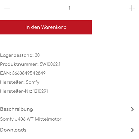
Produkt Anzahl: Gib den gewünschten Wert ein o
In den Warenkorb
Lagerbestand:
30
Produktnummer:
SW10062.1
EAN:
3660849542849
Hersteller:
Somfy
Hersteller-Nr.:
1210291
Beschreibung
Somfy J406 WT Mittelmotor
Downloads