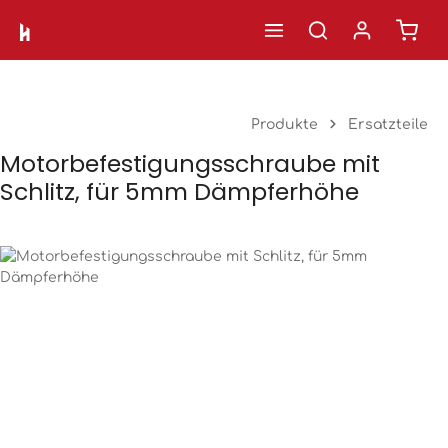
Ware
Zum Hauptinhalt springen
Produkte
Ersatzteile
Motorbefestigungsschraube mit
Schlitz, für 5mm Dämpferhöhe
Bildergalerie überspringen