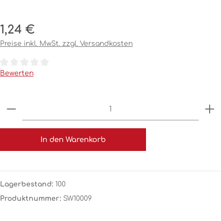
Regulärer Preis:
1,24 €
Preise inkl. MwSt. zzgl. Versandkosten
Durchschnittliche Bewertung von 0 von 5 Sternen
Bewerten
Produkt Anzahl: Gib den gewünschten Wert ein o
In den Warenkorb
Lagerbestand:
100
Produktnummer:
SW10009