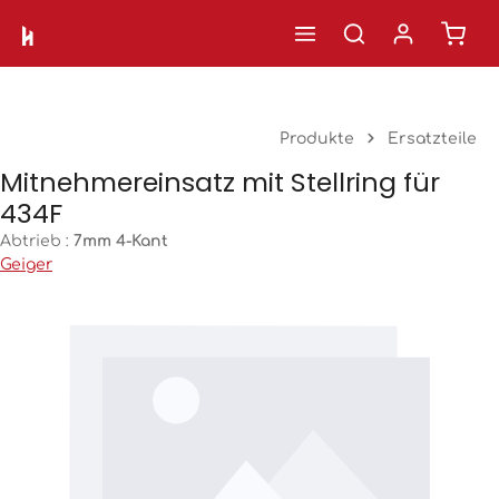
Ware
Zum Hauptinhalt springen
Produkte
Ersatzteile
Mitnehmereinsatz mit Stellring für
434F
Abtrieb :
7mm 4-Kant
Geiger
Bildergalerie überspringen