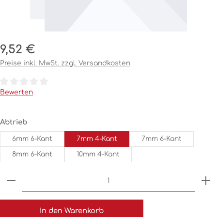
Regulärer Preis:
9,52 €
Preise inkl. MwSt. zzgl. Versandkosten
Durchschnittliche Bewertung von 0 von 5 Sternen
Bewerten
auswählen
Abtrieb
6mm 6-Kant
7mm 4-Kant
7mm 6-Kant
8mm 6-Kant
10mm 4-Kant
Produkt Anzahl: Gib den gewünschten Wert ein o
In den Warenkorb