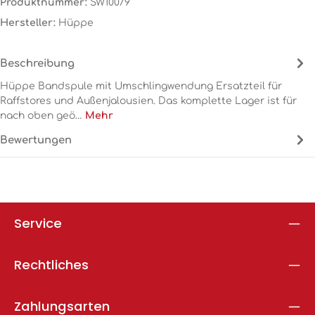
Produktnummer:
SW10079
Hersteller:
Hüppe
Beschreibung
Hüppe Bandspule mit Umschlingwendung Ersatzteil für
Raffstores und Außenjalousien. Das komplette Lager ist für
nach oben geö…
Mehr
Bewertungen
Service
Rechtliches
Zahlungsarten