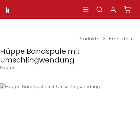
Ware
Zum Hauptinhalt springen
Produkte
Ersatzteile
Hüppe Bandspule mit
Umschlingwendung
Hüppe
Bildergalerie überspringen