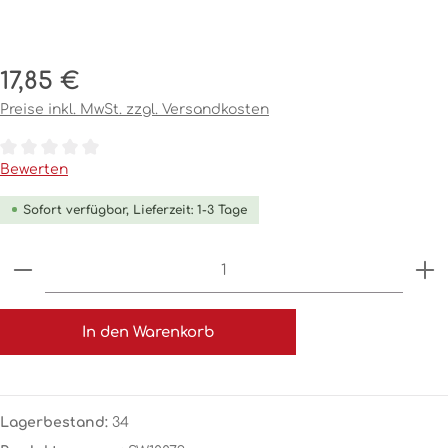
Regulärer Preis:
17,85 €
Preise inkl. MwSt. zzgl. Versandkosten
Durchschnittliche Bewertung von 0 von 5 Sternen
Bewerten
Sofort verfügbar, Lieferzeit: 1-3 Tage
Produkt Anzahl: Gib den gewünschten Wert ein o
In den Warenkorb
Lagerbestand:
34