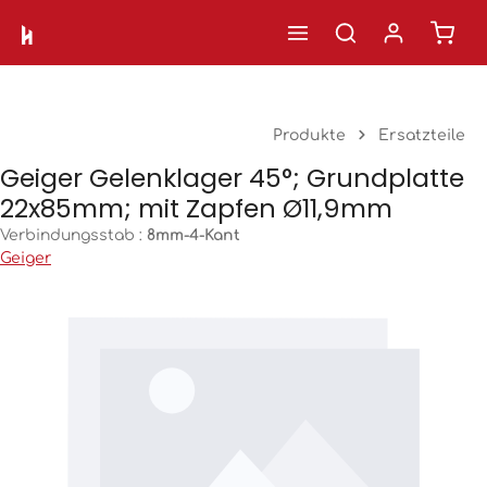
Ware
Zum Hauptinhalt springen
Produkte
Ersatzteile
Geiger Gelenklager 45°; Grundplatte
22x85mm; mit Zapfen Ø11,9mm
Verbindungsstab :
8mm-4-Kant
Geiger
Bildergalerie überspringen