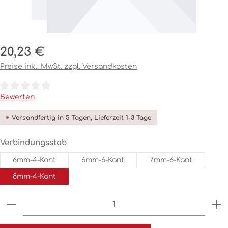
Regulärer Preis:
20,23 €
Preise inkl. MwSt. zzgl. Versandkosten
Durchschnittliche Bewertung von 0 von 5 Sternen
Bewerten
Versandfertig in 5 Tagen, Lieferzeit 1-3 Tage
auswählen
Verbindungsstab
6mm-4-Kant
6mm-6-Kant
7mm-6-Kant
8mm-4-Kant
Produkt Anzahl: Gib den gewünschten Wert ein o