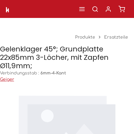
Ware
Zum Hauptinhalt springen
Produkte
Ersatzteile
Gelenklager 45°; Grundplatte
22x85mm 3-Löcher, mit Zapfen
Ø11,9mm;
Verbindungsstab :
6mm-4-Kant
Geiger
Bildergalerie überspringen