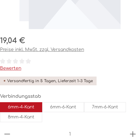
Regulärer Preis:
19,04 €
Preise inkl. MwSt. zzgl. Versandkosten
Durchschnittliche Bewertung von 0 von 5 Sternen
Bewerten
Versandfertig in 5 Tagen, Lieferzeit 1-3 Tage
auswählen
Verbindungsstab
6mm-4-Kant
6mm-6-Kant
7mm-6-Kant
8mm-4-Kant
Produkt Anzahl: Gib den gewünschten Wert ein o