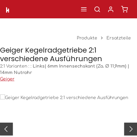
Ware
Zum Hauptinhalt springen
Produkte
Ersatzteile
Geiger Kegelradgetriebe 2:1
verschiedene Ausführungen
2:1 Varianten : :
Links| 6mm Innensechskant (Za. Ø 11,9mm) |
14mm Nutrohr
Geiger
Bildergalerie überspringen