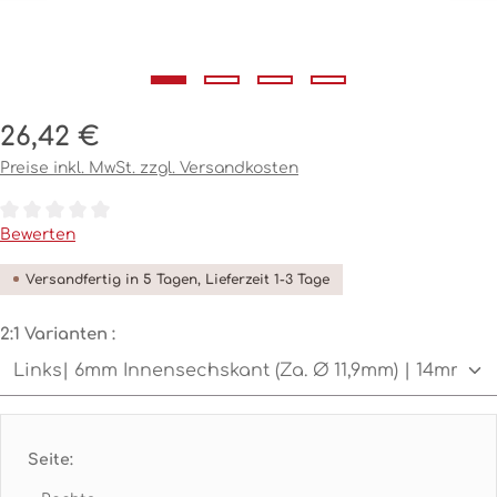
Regulärer Preis:
26,42 €
Preise inkl. MwSt. zzgl. Versandkosten
Durchschnittliche Bewertung von 0 von 5 Sternen
Bewerten
Versandfertig in 5 Tagen, Lieferzeit 1-3 Tage
auswählen
2:1 Varianten :
Seite: