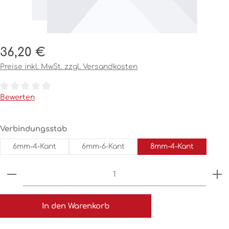
Regulärer Preis:
36,20 €
Preise inkl. MwSt. zzgl. Versandkosten
Durchschnittliche Bewertung von 0 von 5 Sternen
Bewerten
auswählen
Verbindungsstab
6mm-4-Kant
6mm-6-Kant
8mm-4-Kant
Produkt Anzahl: Gib den gewünschten Wert ein o
In den Warenkorb