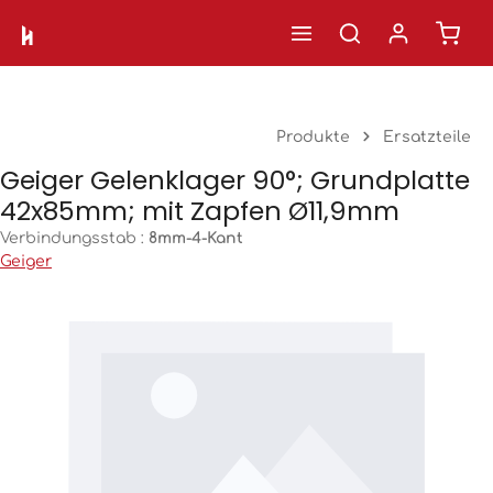
Ware
Zum Hauptinhalt springen
Produkte
Ersatzteile
Geiger Gelenklager 90°; Grundplatte
42x85mm; mit Zapfen Ø11,9mm
Verbindungsstab :
8mm-4-Kant
Geiger
Bildergalerie überspringen