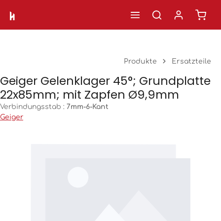
Ware
Zum Hauptinhalt springen
Produkte
Ersatzteile
Geiger Gelenklager 45°; Grundplatte
22x85mm; mit Zapfen Ø9,9mm
Verbindungsstab :
7mm-6-Kant
Geiger
Bildergalerie überspringen