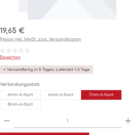
Regulärer Preis:
19,65 €
Preise inkl. MwSt. zzgl. Versandkosten
Durchschnittliche Bewertung von 0 von 5 Sternen
Bewerten
Versandfertig in 5 Tagen, Lieferzeit 1-3 Tage
auswählen
Verbindungsstab
6mm-4-Kant
6mm-6-Kant
7mm-6-Kant
8mm-4-Kant
Produkt Anzahl: Gib den gewünschten Wert ein o