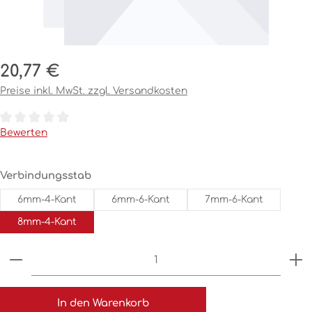
Regulärer Preis:
20,77 €
Preise inkl. MwSt. zzgl. Versandkosten
Durchschnittliche Bewertung von 0 von 5 Sternen
Bewerten
auswählen
Verbindungsstab
6mm-4-Kant
6mm-6-Kant
7mm-6-Kant
8mm-4-Kant
Produkt Anzahl: Gib den gewünschten Wert ein o
In den Warenkorb