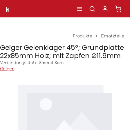
Ware
Zum Hauptinhalt springen
Produkte
Ersatzteile
Geiger Gelenklager 45°; Grundplatte
22x85mm Holz; mit Zapfen Ø11,9mm
Verbindungsstab :
8mm-4-Kant
Geiger
Bildergalerie überspringen