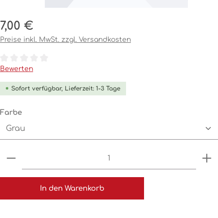
Regulärer Preis:
7,00 €
Preise inkl. MwSt. zzgl. Versandkosten
Durchschnittliche Bewertung von 0 von 5 Sternen
Bewerten
Sofort verfügbar, Lieferzeit: 1-3 Tage
auswählen
Farbe
Produkt Anzahl: Gib den gewünschten Wert ein o
In den Warenkorb