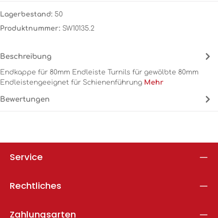
Lagerbestand:
50
Produktnummer:
SW10135.2
Beschreibung
Endkappe für 80mm Endleiste Turnils für gewölbte 80mm
Endleistengeeignet für Schienenführung
Mehr
Bewertungen
Service
Rechtliches
Zahlungsarten