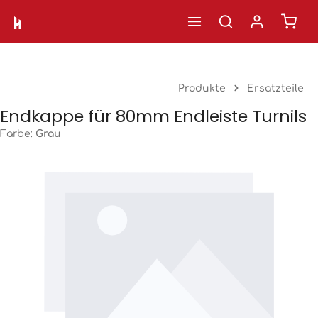
Ware
Zum Hauptinhalt springen
Produkte
Ersatzteile
Endkappe für 80mm Endleiste Turnils
Farbe:
Grau
Bildergalerie überspringen